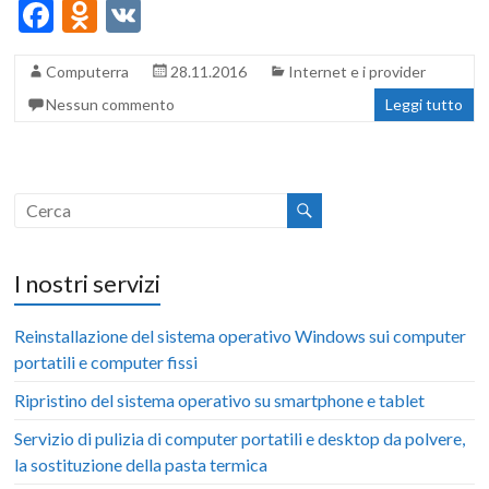
F
O
V
ac
d
K
Computerra
28.11.2016
Internet e i provider
e
n
Nessun commento
Leggi tutto
b
o
o
kl
o
as
k
sn
iki
I nostri servizi
Reinstallazione del sistema operativo Windows sui computer
portatili e computer fissi
Ripristino del sistema operativo su smartphone e tablet
Servizio di pulizia di computer portatili e desktop da polvere,
la sostituzione della pasta termica