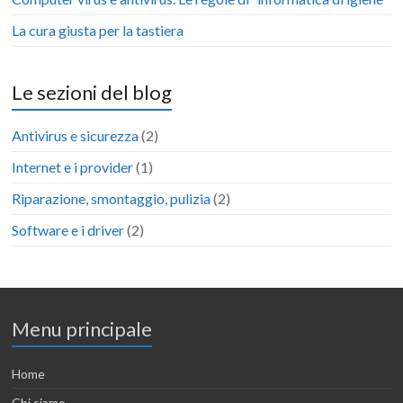
La cura giusta per la tastiera
Le sezioni del blog
Antivirus e sicurezza
(2)
Internet e i provider
(1)
Riparazione, smontaggio, pulizia
(2)
Software e i driver
(2)
Menu principale
Home
Chi siamo