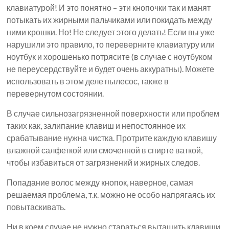
клавиатурой! И это понятно – эти кнопочки так и манят
потыкать их жирными пальчиками или покидать между
ними крошки. Но! Не следует этого делать! Если вы уже
нарушили это правило, то переверните клавиатуру или
ноутбук и хорошенько потрясите (в случае с ноутбуком
не переусердствуйте и будет очень аккуратны). Можете
использовать в этом деле пылесос, также в
перевернутом состоянии.
В случае сильнозагрязненной поверхности или проблем
таких как, залипание клавиш и непостоянное их
срабатывание нужна чистка. Протрите каждую клавишу
влажной салфеткой или смоченной в спирте ваткой,
чтобы избавиться от загрязнений и жирных следов.
Попадание волос между кнопок, наверное, самая
решаемая проблема, т.к. можно не особо напрягаясь их
повытаскивать.
Ни в коем случае не нужно стараться вытащить клавиши,