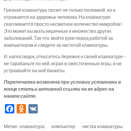
Грязная клавиатура грозит не только поломкой, но и
отражается на здоровье человека. На клавиатуре
скапливается просто несметное количество микробов!
Это может вызвать кишечные и множество других
заболеваний. Так что, мойте руки перед работой за
компьютером и следите за чистотой клавиатуры.
И, напоследок, относитесь бережно к своей клавиатуре –
не тарабаньте по ней, играя в ожесточенные игры, и не
устраивайте на ней банкеты.
Перепечатка возможна при условии установки в
конце статьи активной ссылки на ее адрес на
нашем сайте.
F
O
V
ac
d
K
e
n
Метки:
клавиатура
компьютер
чистка клавиатуры