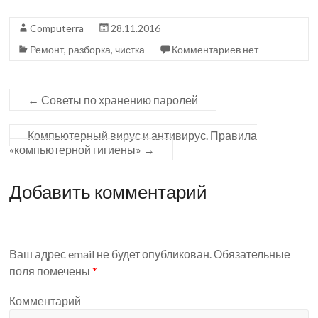
b
o
Computerra
28.11.2016
o
kl
Ремонт, разборка, чистка
Комментариев нет
o
as
k
sn
iki
←
Советы по хранению паролей
Компьютерный вирус и антивирус. Правила
«компьютерной гигиены»
→
Добавить комментарий
Ваш адрес email не будет опубликован.
Обязательные
поля помечены
*
Комментарий