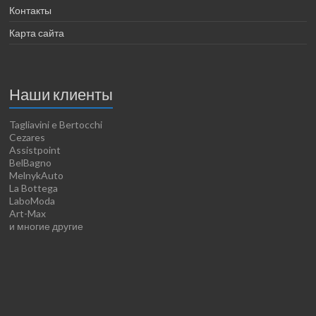
Контакты
Карта сайта
Наши клиенты
Tagliavini e Bertocchi
Cezares
Assistpoint
BelBagno
MelnykAuto
La Bottega
LaboModa
Art-Max
и многие другие