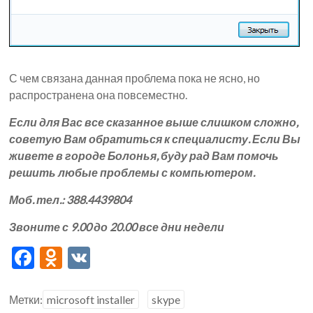
С чем связана данная проблема пока не ясно, но
распространена она повсеместно.
Если для Вас все сказанное выше слишком сложно,
советую Вам обратиться к специалисту. Если Вы
живете в городе Болонья, буду рад Вам помочь
решить любые проблемы с компьютером.
Моб. тел.: 388.4439804
Звоните с 9.00 до 20.00 все дни недели
F
O
V
ac
d
K
e
n
Метки:
microsoft installer
skype