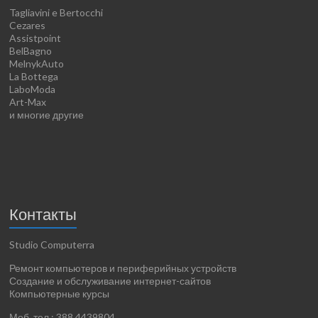
Tagliavini e Bertocchi
Cezares
Assistpoint
BelBagno
MelnykAuto
La Bottega
LaboModa
Art-Max
и многие другие
Контакты
Studio Computerra
Ремонт компьютеров и периферийных устройств
Создание и обслуживание интернет-сайтов
Компьютерные курсы
Моб. тел.: 388.4439804