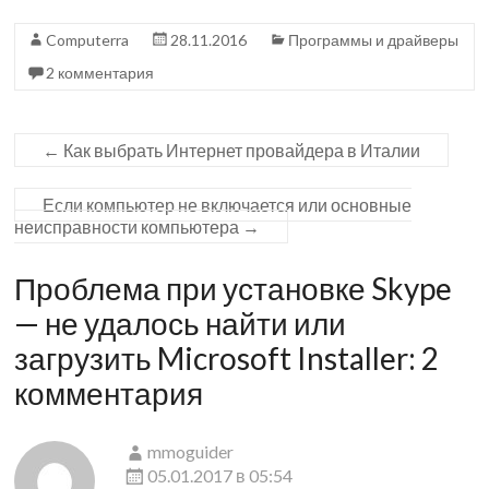
b
o
Computerra
28.11.2016
Программы и драйверы
o
kl
2 комментария
o
as
k
sn
iki
←
Как выбрать Интернет провайдера в Италии
Если компьютер не включается или основные
неисправности компьютера
→
Проблема при установке Skype
— не удалось найти или
загрузить Microsoft Installer
: 2
комментария
mmoguider
05.01.2017 в 05:54