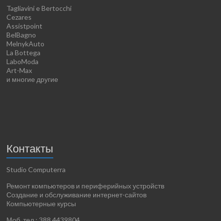
Tagliavini e Bertocchi
Cezares
Assistpoint
BelBagno
MelnykAuto
La Bottega
LaboModa
Art-Max
и многие другие
Контакты
Studio Computerra
Ремонт компьютеров и периферийных устройств
Создание и обслуживание интернет-сайтов
Компьютерные курсы
Моб. тел.: 388.4439804