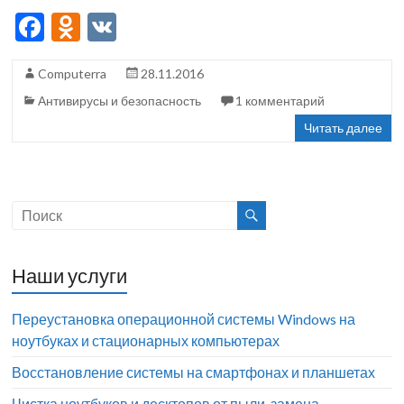
F
O
V
ac
d
K
Computerra
28.11.2016
e
n
Антивирусы и безопасность
1 комментарий
b
o
Читать далее
o
kl
o
as
k
sn
iki
Наши услуги
Переустановка операционной системы Windows на
ноутбуках и стационарных компьютерах
Восстановление системы на смартфонах и планшетах
Чистка ноутбуков и десктопов от пыли, замена